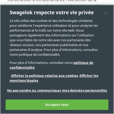
construction d’infrastructures, l’extraction de la
ressource, puis dans le transport, le stockage et la
Swagelok respecte votre vie privée
livraison de cette ressource à la raffinerie puis à
d’autres transformateurs situés en aval, qui vont en
Ce site utilise des cookies et des technologies similaires
faire d’innombrables produits de consommation.
pour améliorer l’expérience utilisateur et pour analyser les
performances et le trafic sur notre site web. Nous
partageons également des informations sur l’utilisation
que vous faites de notre site avec nos partenaires des
Guide de sélection des
réseaux sociaux, nos partenaires publicitaires et nos
produits pour des projets
partenaires d’analyse. Pour plus d’informations, consultez
d’investissement
notre politique de confidentialité.
Pour plus d’informations, consultez notre
Tout projet de construction de
politique de
confidentialité
.
grande ampleur est complexe par
nature, notamment en ce qui
Afficher la politique relative aux cookies
Afficher les
mentions légales
concerne la gestion des délais d’exécution. Cette
ressource est conçue pour présenter les produits
Ne pas vendre ou communiquer mes données personnelles
Swagelok dont le délai de livraison est le plus court –
un atout important pour rester dans les délais et
Accepter tout
respecter le budget d’un projet. Quels que soient le
degré de complexité ou le lieu de votre projet,