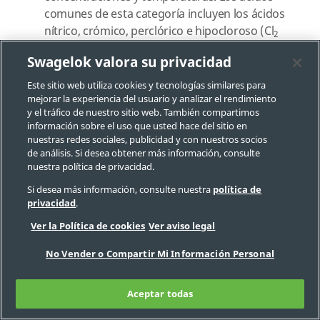
comunes de esta categoría incluyen los ácidos
nítrico, crómico, perclórico e hipocloroso (Cl
2
húmedo).
Swagelok valora su privacidad
Los factores limitantes para la aplicación del titanio y
Este sitio web utiliza cookies y tecnologías similares para
sus aleaciones, incluyen lo siguiente:
mejorar la experiencia del usuario y analizar el rendimiento
y el tráfico de nuestro sitio web. También compartimos
información sobre el uso que usted hace del sitio en
El titanio no aleado podría en ocasiones
nuestras redes sociales, publicidad y con nuestros socios
corroerse en entornos con cloro acuoso y
de análisis. Si desea obtener más información, consulte
nuestra política de privacidad.
bajo condiciones no previstas por la
clasificación general de corrosión
Si desea más información, consulte nuestra
política de
privacidad
.
El cloro seco puede atacar rápidamente al
titanio e incluso causar la ignición
Ver la Política de cookies
Ver aviso legal
El titanio no es adecuado para el uso con gas
No Vender o Compartir Mi Información Personal
flúor, oxígeno puro o hidrógeno
Aceptar todas
Combinaciones Diseñadas