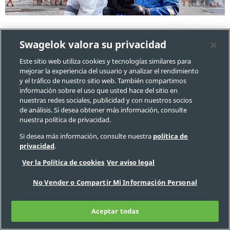
Su Socio desde la
Swagelok valora su privacidad
Construcción hasta la
Este sitio web utiliza cookies y tecnologías similares para
Operación Rentable
mejorar la experiencia del usuario y analizar el rendimiento
y el tráfico de nuestro sitio web. También compartimos
Tanto si está construyendo
información sobre el uso que usted hace del sitio en
un nuevo buque para la
nuestras redes sociales, publicidad y con nuestros socios
exploración de petróleo y
de análisis. Si desea obtener más información, consulte
gas en alta mar como si está
nuestra política de privacidad.
pensando en cómo
Si desea más información, consulte nuestra
política de
maximizar el tiempo productivo de un buque existente en
privacidad
.
el mar entre las paradas en dique seco, podemos
Ver la Política de cookies
Ver aviso legal
ayudarle. Además de ofrecer acceso rápido y cómodo a
componentes y ensamblajes para sistemas de fluidos de
No Vender o Compartir Mi Información Personal
pequeño diámetro de eficacia probada durante décadas
de uso en proyectos upstream, tenemos a su disposición
Aceptar todas
un conjunto completo de servicios de ingeniería diseñados