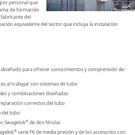
 por personal que
grama de formación
fabricante del
ción equivalente del sector que incluya la instalación
 diseñado para ofrecer conocimientos y comprensión de:
ras al trabajar con sistemas de tubo
ales y combinaciones diseñadas
eparación correctos del tubo
e del tubo
®
ubo Swagelok
de dos férulas
®
wagelok
serie FK de media presión y de los accesorios con