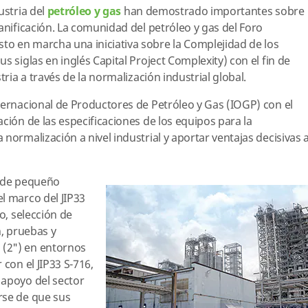
ustria del
petróleo y gas
han demostrado importantes sobre
anificación. La comunidad del petróleo y gas del Foro
o en marcha una iniciativa sobre la Complejidad de los
s siglas en inglés Capital Project Complexity) con el fin de
tria a través de la normalización industrial global.
ternacional de Productores de Petróleo y Gas (IOGP) con el
ción de las especificaciones de los equipos para la
normalización a nivel industrial y aportar ventajas decisivas a
o de pequeño
l marco del JIP33
o, selección de
n, pruebas y
(2") en entornos
 con el JIP33 S-716,
 apoyo del sector
rse de que sus