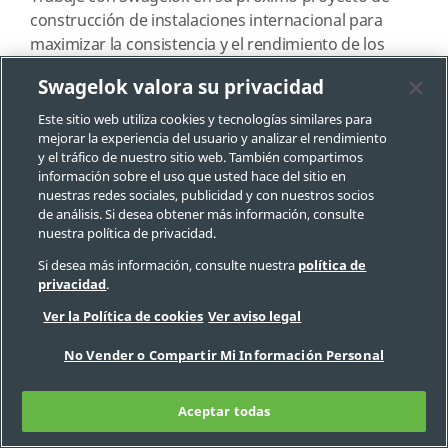
construcción de instalaciones internacional para
maximizar la consistencia y el rendimiento de los
sistemas de fluidos instalados, al tiempo que
Swagelok valora su privacidad
minimiza los costes y los retrasos sobre la marcha.
Este sitio web utiliza cookies y tecnologías similares para
mejorar la experiencia del usuario y analizar el rendimiento
y el tráfico de nuestro sitio web. También compartimos
SOLICITE MÁS INFORMACIÓN SOBRE LOS
información sobre el uso que usted hace del sitio en
SERVICIOS DE CONSTRUCCIÓN GLOBAL
nuestras redes sociales, publicidad y con nuestros socios
de análisis. Si desea obtener más información, consulte
nuestra política de privacidad.
Si desea más información, consulte nuestra
política de
privacidad
.
Ver la Política de cookies
Ver aviso legal
No Vender o Compartir Mi Información Personal
Aceptar todas