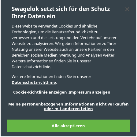
WEITERE INFORMATIONEN ZU UNSEREN
GLOBALEN BAULEISTUNGEN ANFORDERN
Swagelok setzt sich für den Schutz
Ihrer Daten ein
Diese Website verwendet Cookies und ähnliche
Technologien, um die Benutzerfreundlichkeit zu
verbessern und die Leistung und den Verkehr auf unserer
Website zu analysieren. Wir geben Informationen zu Ihrer
Nutzung unserer Website auch an unsere Partner in den
Bereichen soziale Medien, Werbung und Analysen weiter.
Weitere Informationen finden Sie in unserer
Datenschutzrichtlinie.
Weitere Informationen finden Sie in unserer
Datenschutzrichtlinie
.
Cookie-Richtlinie anzeigen
Impressum anzeigen
Meine personenbezogenen Informationen nicht verkaufen
oder mit anderen teilen
Vertriebs- und Servicezentrum finden
Kontaktieren Sie uns
Alle akzeptieren
Sichere Produktauswahl