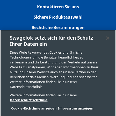
Kontaktieren Sie uns
Sichere Produktauswahl
Rechtliche Bestimmungen
Swagelok setzt sich für den Schutz
Datenschutzbestimmungen
Ihrer Daten ein
Impressum
Diese Website verwendet Cookies und ähnliche
Technologien, um die Benutzerfreundlichkeit zu
Seitenverzeichnis
verbessern und die Leistung und den Verkehr auf unserer
Website zu analysieren. Wir geben Informationen zu Ihrer
Cookie-Präferenzen
Nutzung unserer Website auch an unsere Partner in den
Bereichen soziale Medien, Werbung und Analysen weiter.
Meine personenbezogenen Informationen nicht
Weitere Informationen finden Sie in unserer
verkaufen oder mit anderen teilen
Datenschutzrichtlinie.
Weitere Informationen finden Sie in unserer
Datenschutzrichtlinie
.
Copyright 2026 Swagelok Company. Alle Rechte vorbehalten.
Cookie-Richtlinie anzeigen
Impressum anzeigen